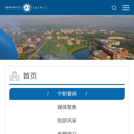
首页
/
宁职要闻
/
媒体聚焦
院部风采