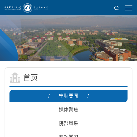
首页
/
宁职要闻
/
媒体聚焦
院部风采