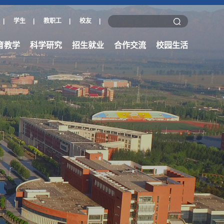
|
学生
|
教职工
|
校友
|
育教学
科学研究
招生就业
合作交流
校园生活