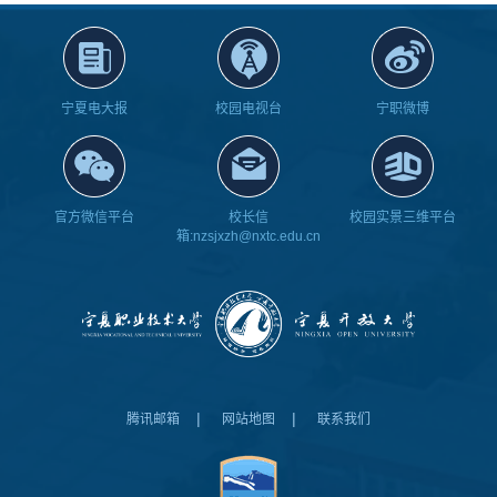
宁夏电大报
校园电视台
宁职微博
官方微信平台
校长信
校园实景三维平台
箱:nzsjxzh@nxtc.edu.cn
|
|
腾讯邮箱
网站地图
联系我们