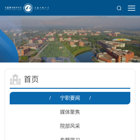
首页
/
宁职要闻
/
媒体聚焦
院部风采