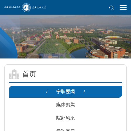
首页
/
宁职要闻
/
媒体聚焦
院部风采