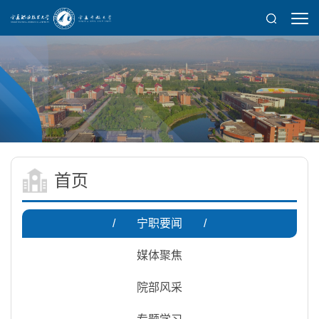
首页
/
宁职要闻
/
媒体聚焦
院部风采