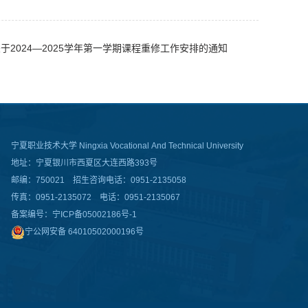
于2024—2025学年第一学期课程重修工作安排的通知
宁夏职业技术大学
Ningxia Vocational And Technical University
地址：宁夏银川市西夏区大连西路393号
邮编：750021 招生咨询电话：0951-2135058
传真：0951-2135072 电话：0951-2135067
备案编号：
宁ICP备05002186号-1
宁公网安备 64010502000196号