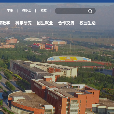
|
学生
|
教职工
|
校友
|
育教学
科学研究
招生就业
合作交流
校园生活