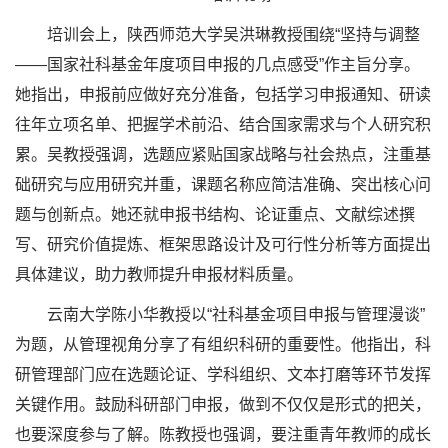
培训会上，陕西师范大学吴洪琳教授围绕“坚持与调整
——国家社科基金年度项目申报的几点感受”作主旨分享。
她指出，申报前应做好充分准备，包括学习申报通知、研读
往年立项名单、把握学术前沿、结合国家需求与个人研究积
累。吴教授强调，选题应紧贴国家战略与社会热点，注重基
础研究与应用研究并重，课题名称应简洁准确、突出核心问
题与创新点。她还就申报书结构、论证重点、文献综述撰
写、研究价值提炼、框架思路设计及可行性分析等方面提出
具体建议，助力教师提升申报材料质量。
云南大学陈小华教授以“社科基金项目申报与管理漫谈”
为题，从管理视角分享了有组织科研的重要性。他指出，科
研管理部门应在选题论证、学科组织、文本打磨等环节发挥
关键作用。鼓励科研部门申报，做到不仅仅是形式的把关，
也要深度参与了解。陈教授也强调，要注重青年教师的成长