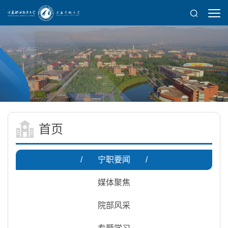
首页
/
宁职要闻
/
媒体聚焦
院部风采