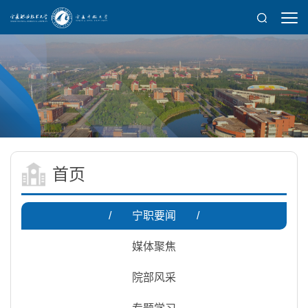
首页
/
宁职要闻
/
媒体聚焦
院部风采