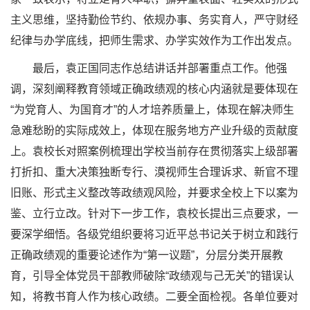
主义思维，坚持勤俭节约、依规办事、务实育人，严守财经
纪律与办学底线，把师生需求、办学实效作为工作出发点。
最后，袁正国同志作总结讲话并部署重点工作。他强
调，深刻阐释教育领域正确政绩观的核心内涵就是要体现在
“为党育人、为国育才”的人才培养质量上，体现在解决师生
急难愁盼的实际成效上，体现在服务地方产业升级的贡献度
上。袁校长对照案例梳理出学校当前存在贯彻落实上级部署
打折扣、重大决策独断专行、漠视师生合理诉求、新官不理
旧账、形式主义整改等政绩观风险，并要求全校上下以案为
鉴、立行立改。针对下一步工作，袁校长提出三点要求，一
要深学细悟。各级党组织要将习近平总书记关于树立和践行
正确政绩观的重要论述作为“第一议题”，分层分类开展教
育，引导全体党员干部教师破除“政绩观与己无关”的错误认
知，将教书育人作为核心政绩。二要全面检视。各单位要对