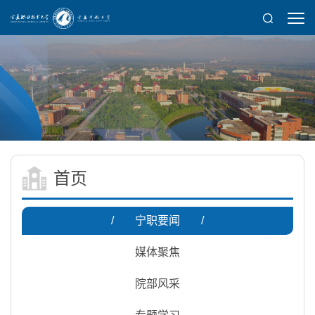
首页
/
宁职要闻
/
媒体聚焦
院部风采