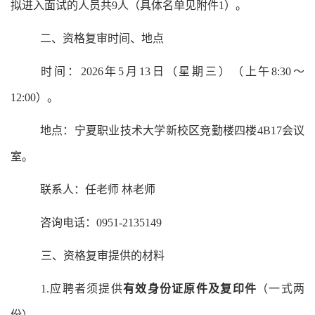
拟进入面试的人员共
9
人（具体名单见附件
1）。
二
、资格
复审
时间、地点
时间：
202
6
年
5
月
1
3
日
（星期
三
）
（上午
8:30～
12:00）
。
地点：宁夏职业技术
大学
新校区
竞勤楼
四
楼
4B17会议
室
。
联系人：任老师
林
老师
咨询电话：
0951-2135149
三、
资格
复审
提供的材料
1.应聘者须提供
有效身份证原件及复印件
（一式两
份）。